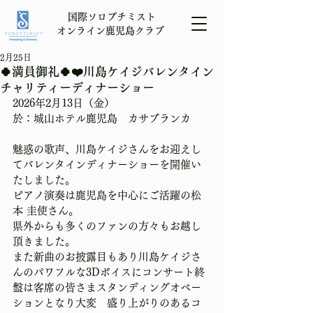
​国際ソロプチミスト
オンライン
鹿児島
クラブ
2月25日
🍀満員御礼🍀❤️川島ケイジバレンタイン
チャリティーディナーショー
2026年2月13日（金） 
於：城山ホテル鹿児島　カサブランカ
魅惑の歌声、川島ケイジさんをお迎えし
てバレンタインディナーショーを開催い
たしました。
ピアノ演奏は鹿児島を中心にご活躍の松
本 圭使さん。
県外からも多くのファンの方々もお越し
頂きました。
また新曲のお披露目もあり川島ケイジさ
んのパワフルな3Dボイスにコンサート終
盤は客席の皆さまスタンディングオベー
ションとなり大変　盛り上がりのあるコ