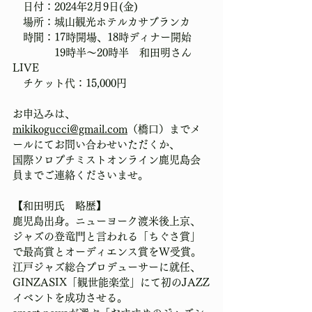
　日付：2024年2月9日(金)
　場所：城山観光ホテルカサブランカ
　時間：17時開場、18時ディナー開始
　　　　19時半～20時半　和田明さん
LIVE
　チケット代：15,000円
お申込みは、
mikikogucci@gmail.com
（橋口）までメ
ールにてお問い合わせいただくか、
国際ソロプチミストオンライン鹿児島会
員までご連絡くださいませ。
【和田明氏　略歴】
鹿児島出身。ニューヨーク渡米後上京、
ジャズの登竜門と言われる「ちぐさ賞」
で最高賞とオーディエンス賞をW受賞。
江戸ジャズ総合プロデューサーに就任、
GINZASIX「観世能楽堂」にて初のJAZZ
イベントを成功させる。